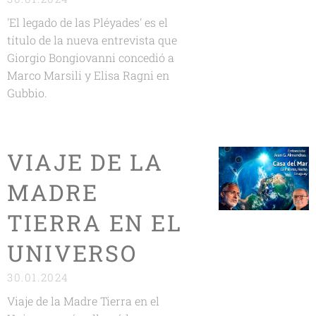
'El legado de las Pléyades' es el
título de la nueva entrevista que
Giorgio Bongiovanni concedió a
Marco Marsili y Elisa Ragni en
Gubbio.
VIAJE DE LA
MADRE
TIERRA EN EL
UNIVERSO
30.01.2024
Viaje de la Madre Tierra en el