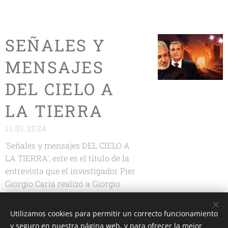
SEÑALES Y
MENSAJES
DEL CIELO A
LA TIERRA
11.01.2024
'Señales y mensajes DEL CIELO A
LA TIERRA', este es el titulo de la
entrevista que el investigador Pier
Giorgio Caria realizó a Giorgio
Bongiovanni con motivo de la
Navidad del 2023 que acaba de
Utilizamos cookies para permitir un correcto funcionamiento
acontecer.
y seguro en nuestra página web, y para ofrecer la mejor