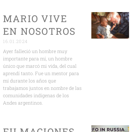
MARIO VIVE
EN NOSOTROS
16.01.2024
Ayer falleció un hombre muy
importante para mí, un hombre
único que marcó mi vida, del cual
aprendí tanto. Fue un mentor para
mí durante los años que
trabajamos juntos en nombre de las
comunidades indígenas de los
Andes argentinos.
FILMACIONES