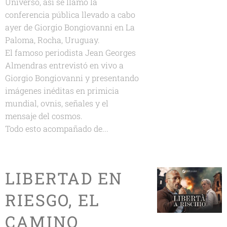
Universo, así se llamó la
conferencia pública llevado a cabo
ayer de Giorgio Bongiovanni en La
Paloma, Rocha, Uruguay.
El famoso periodista Jean Georges
Almendras entrevistó en vivo a
Giorgio Bongiovanni y presentando
imágenes inéditas en primicia
mundial, ovnis, señales y el
mensaje del cosmos.
Todo esto acompañado de...
LIBERTAD EN
RIESGO, EL
CAMINO