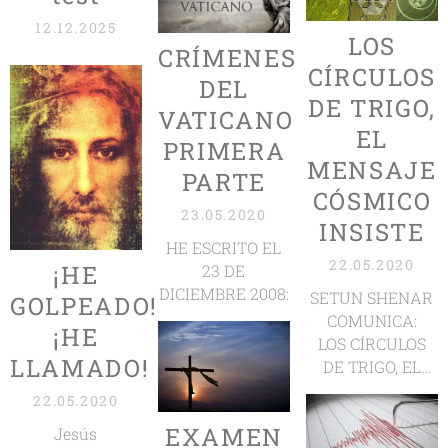
12.12.2025
LOS
CRÍMENES
CÍRCULOS
DEL
DE TRIGO,
VATICANO
EL
PRIMERA
MENSAJE
PARTE
CÓSMICO
23.05.2020
INSISTE
HE ESCRITO EL
22.05.2020
¡HE
23 DE
DICIEMBRE 2008:
SETUN SHENAR
GOLPEADO!
COMUNICA:
¡HE
LOS CÍRCULOS
LLAMADO!
DE TRIGO, EL
MENSAJE
22.05.2020
CÓSMICO
EXAMEN
Jesús
INSISTE.HEMOS