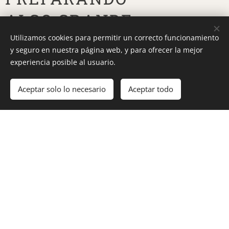
ALGO GRANDE
21.01.2023
Utilizamos cookies para permitir un correcto funcionamiento
y seguro en nuestra página web, y para ofrecer la mejor
experiencia posible al usuario.
APARICION DE
Aceptar solo lo necesario
Aceptar todo
NUESTRA MADRE
EN LA SALETTE
20.01.2023
APARICION DE
NUESTRA MADRE