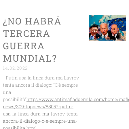
¿NO HABRÁ
TERCERA
GUERRA
MUNDIAL?
14.02.2022
- Putin usa la linea dura ma Lavrov
tenta ancora il dialogo: "C'è sempre
una
possibilità"
https://www.antimafiaduemila.com/home/mafi
news/309-topnews/88057-putin-
usa-la-linea-dura-ma-lavrov-tenta-
ancora-il-dialogo-c-e-sempre-una-
possibilita.html