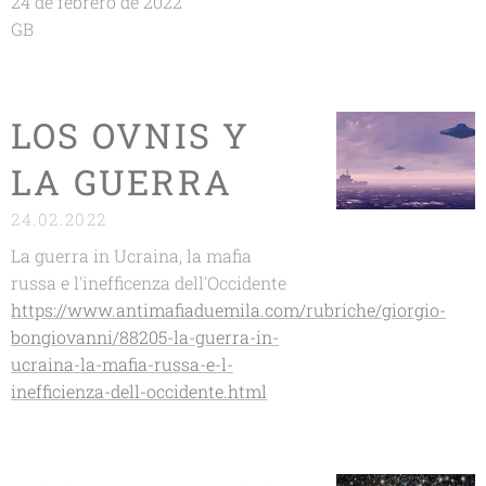
24 de febrero de 2022
GB
LOS OVNIS Y
LA GUERRA
24.02.2022
La guerra in Ucraina, la mafia
russa e l'inefficenza dell'Occidente
https://www.antimafiaduemila.com/rubriche/giorgio-
bongiovanni/88205-la-guerra-in-
ucraina-la-mafia-russa-e-l-
inefficienza-dell-occidente.html