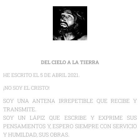
DEL CIELO A LA TIERRA
HE ESCRITO EL 5 DE ABRIL 2021.
¡NO SOY EL CRISTO!
SOY UNA ANTENA IRREPETIBLE QUE RECIBE Y
TRANSMITE.
SOY UN LÁPIZ QUE ESCRIBE Y EXPRIME SUS
PENSAMIENTOS Y, ESPERO SIEMPRE CON SERVICIO
Y HUMILDAD, SUS OBRAS.