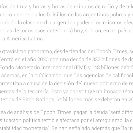
s de tinta y horas y horas de minutos de radio y de te
ue conciernen a los bolsillos de los argentinos pobres y
 también la clase media argentina padece los mismos efec
encias de todos esos deterioros) hoy, sobran, en un paí
tra América Latina.
e gravísimo panorama, desde tiendas del Epoch Times, se
"entra en el año 2020 con una deuda de 332 billones de d
Fondo Monetario Internacional (FMI) y 148 billones debid
 además, en la publicación, que
"las agencias de calificac
 argentina a causa de la decisión del nuevo gobierno de re
uentas de la tesorería. Esto ya constituye un impago téc
terios de Fitch Ratings, 64 billones más se deberán en 2
nea de análisis de Epoch Times, pagar la deuda
"será difí
situación política terrible afectada por el amiguismo, la c
stabilidad monetaria". Se han señalado además que "la in