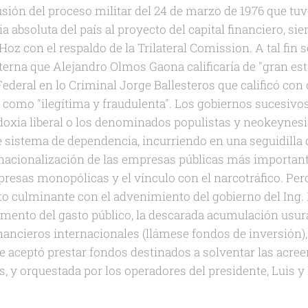
usión del proceso militar del 24 de marzo de 1976 que tu
absoluta del país al proyecto del capital financiero, si
Hoz con el respaldo de la Trilateral Comission. A tal fin 
terna que Alejandro Olmos Gaona calificaría de "gran est
Federal en lo Criminal Jorge Ballesteros que calificó con
 como "ilegítima y fraudulenta". Los gobiernos sucesivos
doxia liberal o los denominados populistas y neokeynes
te sistema de dependencia, incurriendo en una seguidilla
nacionalización de las empresas públicas más importante
resas monopólicas y el vínculo con el narcotráfico. Pero
to culminante con el advenimiento del gobierno del Ing.
ento del gasto público, la descarada acumulación usura
nancieros internacionales (llámese fondos de inversión),
ue aceptó prestar fondos destinados a solventar las acree
s, y orquestada por los operadores del presidente, Luis y