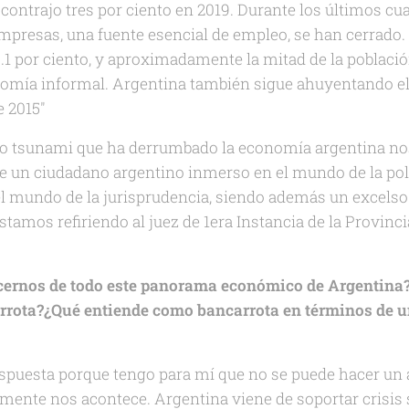
contrajo tres por ciento en 2019. Durante los últimos cu
resas, una fuente esencial de empleo, se han cerrado. 
0.1 por ciento, y aproximadamente la mitad de la pobla
nomía informal. Argentina también sigue ahuyentando el c
e 2015"
ro tsunami que ha derrumbado la economía argentina no
 de un ciudadano argentino inmerso en el mundo de la polí
 mundo de la jurisprudencia, siendo además un excelso 
stamos refiriendo al juez de 1era Instancia de la Provinc
cernos de todo este panorama económico de Argentina
rrota?¿Qué entiende como bancarrota en términos de u
respuesta porque tengo para mí que no se puede hacer un 
almente nos acontece. Argentina viene de soportar crisi