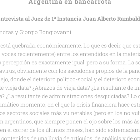
Argentina en bancarrota
ntrevista al Juez de 1ª Instancia Juan Alberto Rambal
ndras y Giorgio Bongiovanni
está quebrada, económicamente. Lo que es decir, que est
 voces recientemente) entre los entendidos en la materia,
la percepción es exactamente igual, pero a su forma. La s
avirus, obviamente con los sacudones propios de la pan
, donde el deterioro político-social y el deterioro ec
e vieja data? ¿Abrazos de vieja data? ¿La resultante de i
a? ¿La resultante de administraciones desquiciadas? Lo 
amático momento, en el que la crisis financiera hace es
los sectores sociales más vulnerables (pero en los no vu
 argentinos, que siempre ponen el ojo sobre los más ás
en el correr de los últimos meses, han sido extremadame
s contenidos de una lluvia de artículos, de análisis y de op