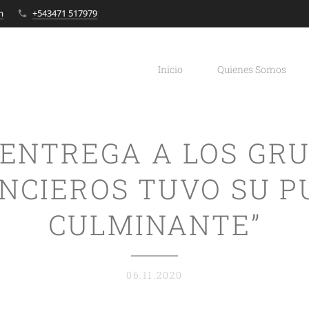
m
+543471 517979
Inicio
Quienes Somos
 ENTREGA A LOS GR
NCIEROS TUVO SU 
CULMINANTE”
06.11.2020