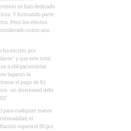
levisión se han dedicado
 ricos. Y formando parte
tos. Pero los efectos
s considerado como uno
 ha escrito, por
ólares"
y que este total
os a obligacionistas
ión bajaron la
trasar el pago de 9,1
nico -un distressed debt
021"
cil para cualquier nueva
riminalidad, el
flación supera el 55 por