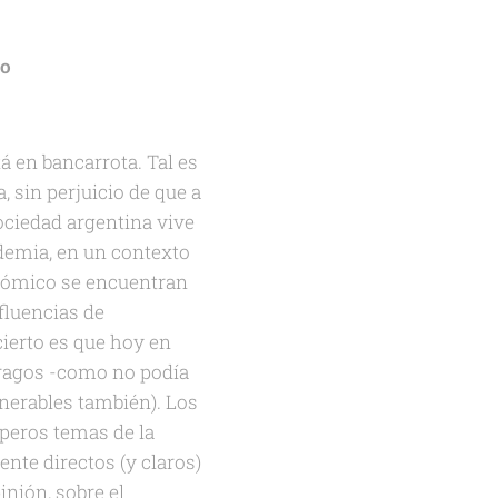
do
á en bancarrota. Tal es
 sin perjuicio de que a
ociedad argentina vive
demia, en un contexto
onómico se encuentran
nfluencias de
cierto es que hoy en
tragos -como no podía
lnerables también). Los
peros temas de la
nte directos (y claros)
inión, sobre el