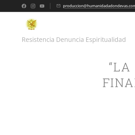
produccion@humanidadadondevas.co
Resistencia Denuncia Espiritualidad
“LA
FINA