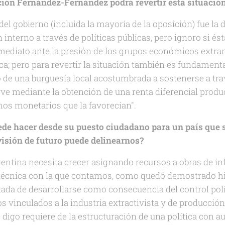
ión Fernández-Fernández podrá revertir esta situació
el gobierno (incluida la mayoría de la oposición) fue la de
interno a través de políticas públicas, pero ignoro si ést
nmediato ante la presión de los grupos económicos extran
ica; pero para revertir la situación también es fundamenta
o de una burguesía local acostumbrada a sostenerse a trav
rve mediante la obtención de una renta diferencial produ
os monetarios que la favorecían".
de hacer desde su puesto ciudadano para un país que 
visión de futuro puede delinearnos?
gentina necesita crecer asignando recursos a obras de in
y técnica con la que contamos, como quedó demostrado h
tada de desarrollarse como consecuencia del control polí
os vinculados a la industria extractivista y de producci
 digo requiere de la estructuración de una política con 