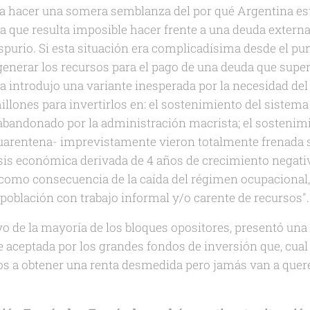
ra hacer una somera semblanza del por qué Argentina es
la que resulta imposible hacer frente a una deuda extern
purio. Si esta situación era complicadísima desde el pun
generar los recursos para el pago de una deuda que superab
a introdujo una variante inesperada por la necesidad del
illones para invertirlos en: el sostenimiento del sistema
abandonado por la administración macrista; el sostenim
uarentena- imprevistamente vieron totalmente frenada s
sis económica derivada de 4 años de crecimiento negati
 como consecuencia de la caída del régimen ocupacional, 
población con trabajo informal y/o carente de recursos".
yo de la mayoría de los bloques opositores, presentó una
ue aceptada por los grandes fondos de inversión que, cu
os a obtener una renta desmedida pero jamás van a quer