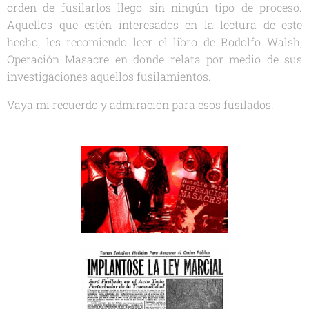
orden de fusilarlos llego sin ningún tipo de proceso.
Aquellos que estén interesados en la lectura de este
hecho, les recomiendo leer el libro de Rodolfo Walsh,
Operación Masacre en donde relata por medio de sus
investigaciones aquellos fusilamientos.
Vaya mi recuerdo y admiración para esos fusilados.