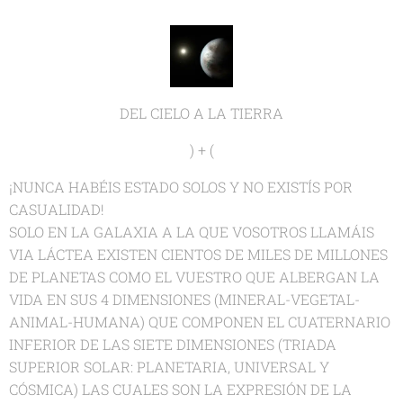
DEL CIELO A LA TIERRA
) + (
¡NUNCA HABÉIS ESTADO SOLOS Y NO EXISTÍS POR
CASUALIDAD!
SOLO EN LA GALAXIA A LA QUE VOSOTROS LLAMÁIS
VIA LÁCTEA EXISTEN CIENTOS DE MILES DE MILLONES
DE PLANETAS COMO EL VUESTRO QUE ALBERGAN LA
VIDA EN SUS 4 DIMENSIONES (MINERAL-VEGETAL-
ANIMAL-HUMANA) QUE COMPONEN EL CUATERNARIO
INFERIOR DE LAS SIETE DIMENSIONES (TRIADA
SUPERIOR SOLAR: PLANETARIA, UNIVERSAL Y
CÓSMICA) LAS CUALES SON LA EXPRESIÓN DE LA