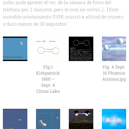
nube, pude apretar el rec. de la cámara de fotos del
teléfono por 2 minutos, pero el ovni no volvió. [...] Este
increíble avistamiento OVNI ocurrió a altitud de crucero
y duró menos de 30 segundos".
Fig.1
Fig. 4 Sept.
Kirkpatrick
16 Phoenix
1960 –
Arizona.jpg
Sept. 4
China Lake