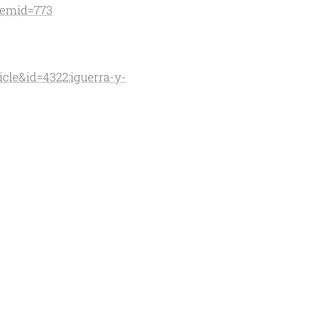
temid=773
cle&id=4322:iguerra-y-