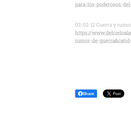
para-los-poderosos-del
02-02-12 Guerra y rumor
https://www.delcieloal
rumor-de-guerra&catid
Share