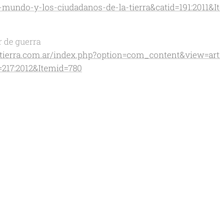
-mundo-y-los-ciudadanos-de-la-tierra&catid=191:2011&I
 de guerra
atierra.com.ar/index.php?option=com_content&view=arti
=217:2012&Itemid=780