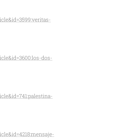
cle&id=3599:veritas-
cle&id=3600:los-dos-
cle&id=741:palestina-
icle&id=4218:mensaje-