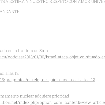
TRA ESTIMA Y NUESTRO RESPETO.CON AMOR UNIVE
MANDANTE
uado en la frontera de Siria
cu/noticias/2013/01/30/israel-ataca-objetivo-situado-en
asi a las 12
5/pragmatas/el-reloj-del-juicio-final-casi-a-las-12
rmamento nuclear adquiere prioridad
lition.net/index.php?option=com_content&view=article