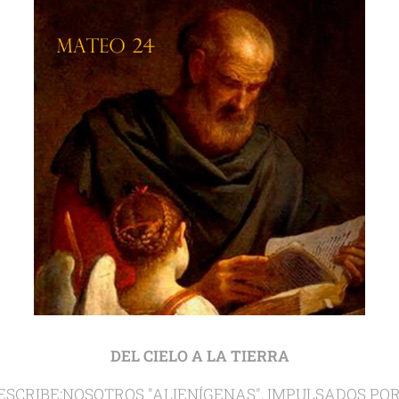
DEL CIELO A LA TIERRA
 ESCRIBE:NOSOTROS "ALIENÍGENAS", IMPULSADOS PO