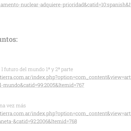
amento-nuclear-adquiere-prioridad&catid=10:spanish&I
ntos:
 l futuro del mundo 1ª y 2ª parte
atierra.com.ar/index.php?option=com_content&view=arti
del-mundo&catid=99:2005&Itemid=767
na vez más
atierra.com.ar/index.php?option=com_content&view=arti
laneta-&catid=92:2006&Itemid=768