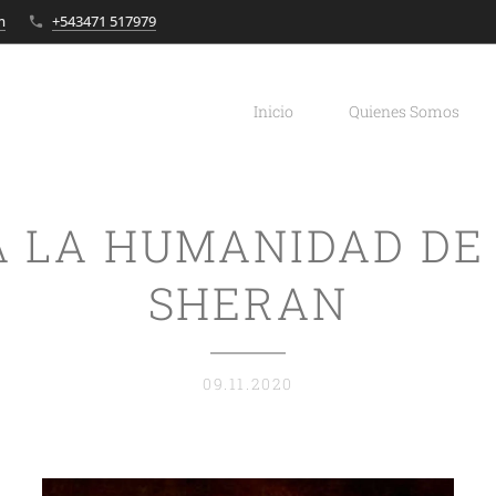
m
+543471 517979
Inicio
Quienes Somos
A LA HUMANIDAD DE
SHERAN
09.11.2020