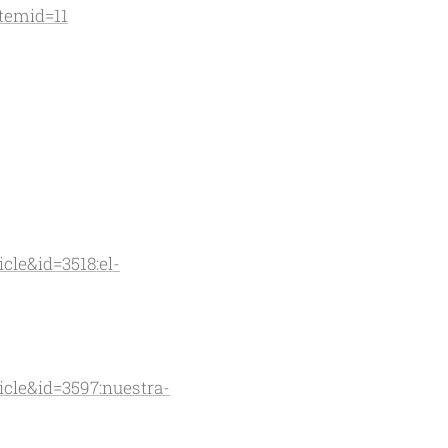
temid=11
cle&id=3518:el-
cle&id=3597:nuestra-