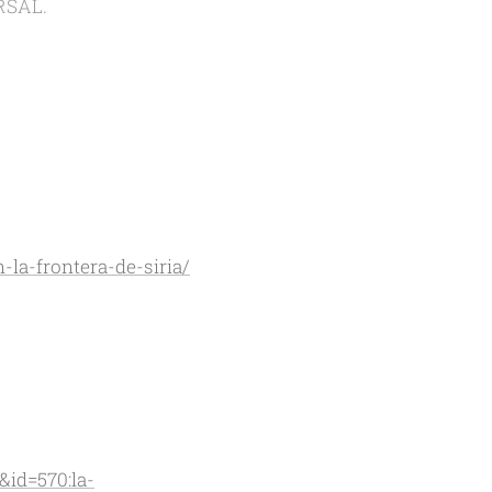
RSAL.
-la-frontera-de-siria/
&id=570:la-