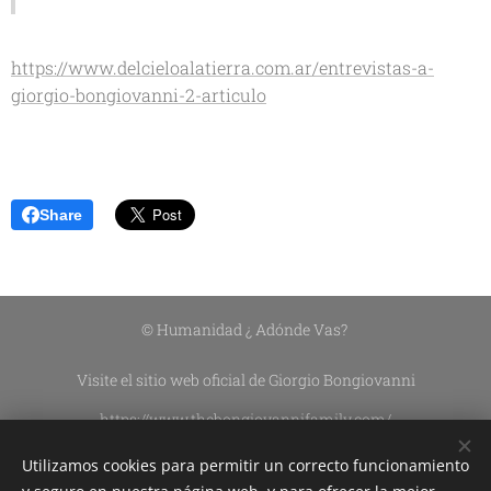
https://www.delcieloalatierra.com.ar/entrevistas-a-
giorgio-bongiovanni-2-articulo
Share
© Humanidad ¿ Adónde Vas?
Visite el sitio web oficial de Giorgio Bongiovanni
https://www.thebongiovannifamily.com/
https://www.thebongiovannifamily.it/
Utilizamos cookies para permitir un correcto funcionamiento
Asociación Civil Sin Fines De Lucro DEL CIELO A LA TIERRA