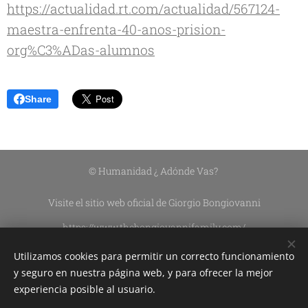
https://actualidad.rt.com/actualidad/567124-
maestra-enfrenta-40-anos-prision-
org%C3%ADas-alumnos
Share
© Humanidad ¿ Adónde Vas?
Visite el sitio web oficial de Giorgio Bongiovanni
https://www.thebongiovannifamily.com/
https://www.thebongiovannifamily.it/
Utilizamos cookies para permitir un correcto funcionamiento
Asociación Civil Sin Fines De Lucro DEL CIELO A LA TIERRA
y seguro en nuestra página web, y para ofrecer la mejor
experiencia posible al usuario.
Edición de contenidos:
Silvana Lazzarín