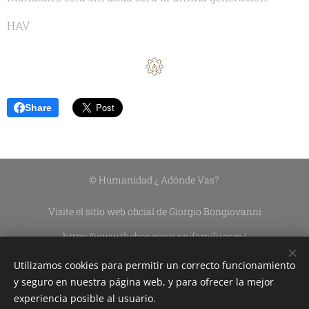
HAV
Share
© Humanidad ¿ Adónde Vas?
Visite el sitio web oficial de Giorgio Bongiovanni
https://www.thebongiovannifamily.com/
https://www.thebongiovannifamily.it/
Utilizamos cookies para permitir un correcto funcionamiento
Asociación Civil Sin Fines De Lucro DEL CIELO A LA TIERRA
y seguro en nuestra página web, y para ofrecer la mejor
experiencia posible al usuario.
Edición de contenidos:
Silvana Lazzarín