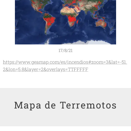
17/8/21
https://www.geamap.com/es/incendios#zoom=3&lat=-51.
2&lon=5.8&layer=2&overlays=TTFFFFF
Mapa de Terremotos