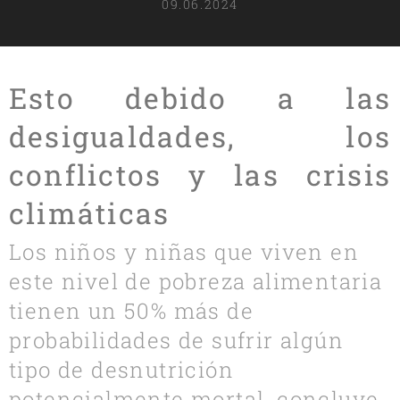
09.06.2024
Esto debido a las
desigualdades, los
conflictos y las crisis
climáticas
Los niños y niñas que viven en
este nivel de pobreza alimentaria
tienen un 50% más de
probabilidades de sufrir algún
tipo de desnutrición
potencialmente mortal, concluye