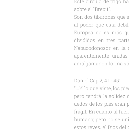
Este círculo de trigo h
sobre el "Brexit".
Son dos tiburones que s
al poder que está debi
Europea no es más que
divididos en tres par
Nabucodonosor en la 
aparentemente unidas
amalgamar en forma sólid
Daniel Cap 2, 41 - 45:
"...Y lo que viste, los p
pero tendrá la solidez 
dedos de los pies eran p
frágil. En cuanto al hi
humana; pero no se unir
estos reyes, el Dios del