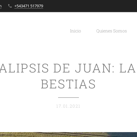
m
+543471 517979
Inicio
Quienes Somos
ALIPSIS DE JUAN: LA
BESTIAS
17.01.2021