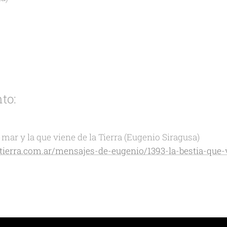
to:
l mar y la que viene de la Tierra (Eugenio Siragusa)
atierra.com.ar/mensajes-de-eugenio/1393-la-bestia-que-