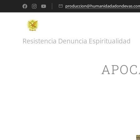
produccion@humanidadadondevas.co
Resistencia Denuncia Espiritualidad
APOC