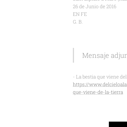
26 de Junio de 2016
EN FE
G. B.
Mensaje adjun
- La bestia que viene de
https://www.delcieloal
que-viene-de-la-tierra