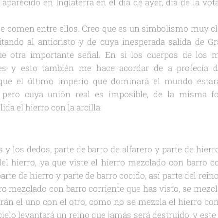
a aparecido en Inglaterra en el día de ayer, día de la vo
e comen entre ellos. Creo que es un simbolismo muy cla
litando al anticristo y de cuya inesperada salida de G
 otra importante señal. En si los cuerpos de los 
tes y esto también me hace acordar de a profecía 
que el último imperio que dominará el mundo estar
 pero cuya unión real es imposible, de la misma f
a el hierro con la arcilla:
ies y los dedos, parte de barro de alfarero y parte de hierr
del hierro, ya que viste el hierro mezclado con barro c
arte de hierro y parte de barro cocido, así parte del reino
erro mezclado con barro corriente que has visto, se mez
án el uno con el otro, como no se mezcla el hierro con 
 cielo levantará un reino que jamás será destruido, y est