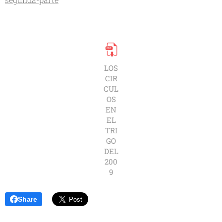
LOS
CIR
CUL
OS
EN
EL
TRI
GO
DEL
200
9
Share