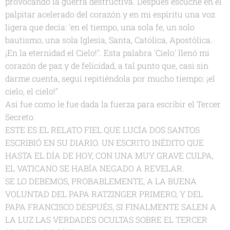
provocando la guerra destructiva. Después escuché en el
palpitar acelerado del corazón y en mi espíritu una voz
ligera que decía: 'en el tiempo, una sola fe, un solo
bautismo, una sola Iglesia, Santa, Católica, Apostólica.
¡En la eternidad el Cielo!". Esta palabra 'Cielo' llenó mi
corazón de paz y de felicidad, a tal punto que, casi sin
darme cuenta, seguí repitiéndola por mucho tiempo: ¡el
cielo, el cielo!"
Así fue como le fue dada la fuerza para escribir el Tercer
Secreto.
ESTE ES EL RELATO FIEL QUE LUCÍA DOS SANTOS
ESCRIBIÓ EN SU DIARIO. UN ESCRITO INÉDITO QUE
HASTA EL DÍA DE HOY, CON UNA MUY GRAVE CULPA,
EL VATICANO SE HABÍA NEGADO A REVELAR.
SE LO DEBEMOS, PROBABLEMENTE, A LA BUENA
VOLUNTAD DEL PAPA RATZINGER PRIMERO, Y DEL
PAPA FRANCISCO DESPUÉS, SI FINALMENTE SALEN A
LA LUZ LAS VERDADES OCULTAS SOBRE EL TERCER