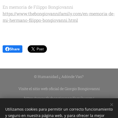
En memoria de Filippo Bongiovanni
https://www.thebongiovannifamily.com/en-memoria-de-
mi-hermano-filippo-bongiovanni.html
Share
© Humanidad ¿ Adónde Vas?
Visite el sitio web oficial de Giorgio Bongiovanni
https://www.thebongiovannifamily.com/
https://www.thebongiovannifamily.it/
Utilizamos cookies para permitir un correcto funcionamiento
Asociación Civil Sin Fines De Lucro DEL CIELO A LA TIERRA
y seguro en nuestra página web, y para ofrecer la mejor