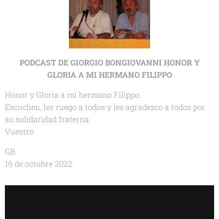
PODCAST DE GIORGIO BONGIOVANNI H
ONOR Y
GLORIA
A MI HERMANO FILIPPO
Honor y Gloria a mi hermano Filippo.
Escuchen, les ruego a todos y les agradezco a todos por
su solidaridad fraterna.
Vuestro
GB.
16 de octubre 2022