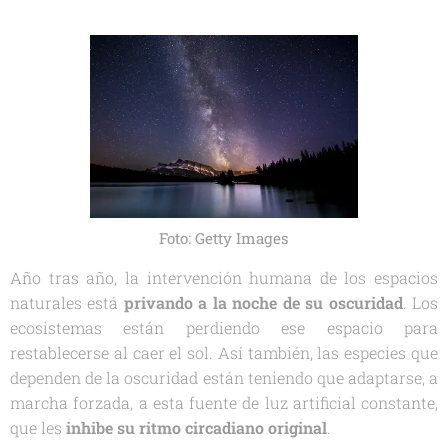
Foto: Getty Images
Año tras año, la intervención humana de los espacios
naturales está
privando a la noche de su oscuridad
. Los
ecosistemas están perdiendo ese espacio para
restablecerse al caer el sol. Así también, las especies que
dependen de la oscuridad están teniendo que adaptarse, a
marcha forzada, a esta fuente de luz artificial constante,
que les
inhibe su ritmo circadiano original
.