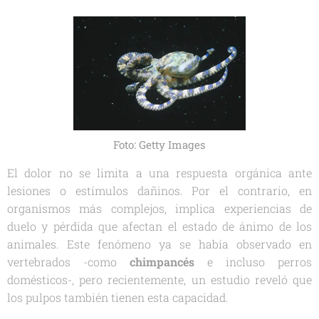
Foto: Getty Images
El dolor no se limita a una respuesta orgánica ante
lesiones o estímulos dañinos. Por el contrario, en
organismos más complejos, implica experiencias de
duelo y pérdida que afectan el estado de ánimo de los
animales. Este fenómeno ya se había observado en
vertebrados -como
chimpancés
e incluso perros
domésticos-, pero recientemente, un estudio reveló que
los pulpos también tienen esta capacidad.