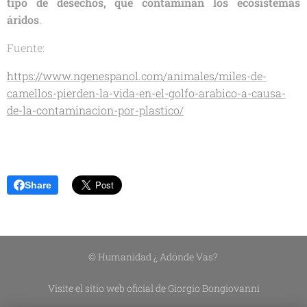
tipo de desechos, que contaminan los ecosistemas
áridos
.
Fuente:
https://www.ngenespanol.com/animales/miles-de-
camellos-pierden-la-vida-en-el-golfo-arabico-a-causa-
de-la-contaminacion-por-plastico/
Share
© Humanidad ¿ Adónde Vas?
Visite el sitio web oficial de Giorgio Bongiovanni