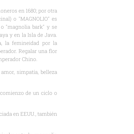
oneros en 1680; por otra
icinal) o "MAGNOLIO" es
o "magnolia bark" y se
ya y en la Isla de Java.
a, la femineidad por la
erador. Regalar una flor
Emperador Chino.
 amor, simpatía, belleza
l comienzo de un ciclo o
reciada en EEUU., también