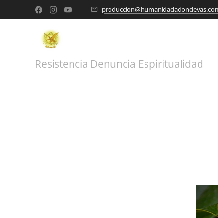
produccion@humanidadadondevas.co
Resistencia Denuncia Espiritualidad