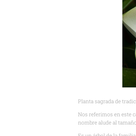
Planta sagrada de tradic
Nos referimos en este c
nombre alude al tamaño 
Es un árbol de la familia