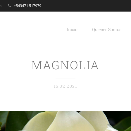
m
+543471 517979
Inicio
Quienes Somos
MAGNOLIA
15.02.2021