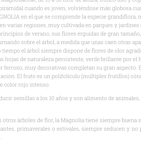
piramidal cuando es joven, volviéndose más globosa cua
NOLIA en el que se comprende la especie grandiflora, n
en varias regiones, muy cultivada en parques y jardine
principios de verano, sus flores erguidas de gran tamaño
urnando sobre el árbol, a medida que unas caen otras apa
iempo el árbol siempre dispone de flores de olor agrada
s hojas de naturaleza persistente, verde brillante por el
or ferroso, muy decorativas completan su gran aspecto.
ación. El fruto es un polifolículo (múltiples frutillos) có
e color rojo intenso.
ucir semillas a los 10 años y son alimento de animales, 
s otros árboles de flor, la Magnolia tiene siempre buena 
gantes, primaverales o estivales, siempre seducen y no
.