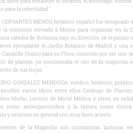
ca, sirve para fortalecer el corazón, el estómago, estriñ
 para la infertilidad."
nte CERVANTES MENDO, botánico español fue designado en
e la comisión enviada a Méjico para organizar en la C
 una cátedra de Botánica; bajo su dirección se organizó u
evos ejemplares el Jardín Botánico de Madrid y una c
 Candolle (Suizo) para su Flora, conocido por ser uno d
ción de plantas, ya mencionaba el uso de la magnolia 
iento de sus hojas.
ERIO GONZALEZ MENDOZA, médico, botánico, político 
escribió varios libros entre ellos Catálogo de Planta
lera Morbo, Lección de Moral Médica y otros, ya señala
es como antiespasmódica y la tintura como tóni
psia y neurosis en general con muy buen acierto.
nentes de la Magnolia son coumarinas, lactonas sesq