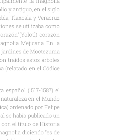
cipalmente la magnolia
o y antiguo, en el siglo
bla, Tlaxcala y Veracruz
giones se utilizaba como
corazón"(Yolotl)-corazón
Magnolia Mejicana En la
s jardines de Moctezuma
on traídos estos árboles
 (relatado en el Códice
 español (l517-1587) el
a naturaleza en el Mundo
ica) ordenado por Felipe
al se había publicado un
on el título de Historia
magnolia diciendo "es de