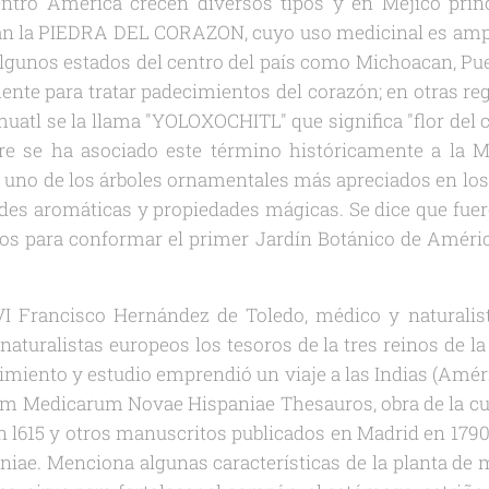
entro América crecen diversos tipos y en Méjico prin
man la PIEDRA DEL CORAZON, cuyo uso medicinal es ampli
 algunos estados del centro del país como Michoacan, Pue
ente para tratar padecimientos del corazón; en otras re
huatl se la llama "YOLOXOCHITL" que significa "flor del 
mpre se ha asociado este término históricamente a la 
 uno de los árboles ornamentales más apreciados en lo
dades aromáticas y propiedades mágicas. Se dice que fuer
os para conformar el primer Jardín Botánico de América
I Francisco Hernández de Toledo, médico y naturalista
 naturalistas europeos los tesoros de la tres reinos de l
miento y estudio emprendió un viaje a las Indias (Amér
Rerum Medicarum Novae Hispaniae Thesauros, obra de la cu
l615 y otros manuscritos publicados en Madrid en 1790 c
ae. Menciona algunas características de la planta de 