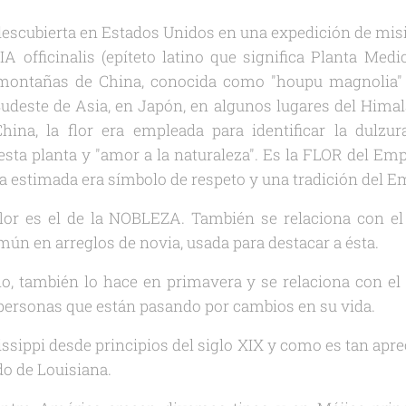
 descubierta en Estados Unidos en una expedición de misi
A officinalis (epíteto latino que significa Planta Med
y montañas de China, conocida como "houpu magnolia" 
udeste de Asia, en Japón, en algunos lugares del Himala
ina, la flor era empleada para identificar la dulzur
 esta planta y "amor a la naturaleza". Es la FLOR del Emp
a estimada era símbolo de respeto y una tradición del 
flor es el de la NOBLEZA. También se relaciona con el
mún en arreglos de novia, usada para destacar a ésta.
no, también lo hace en primavera y se relaciona con e
 personas que están pasando por cambios en su vida.
ssissippi desde principios del siglo XIX y como es tan ap
ado de Louisiana.