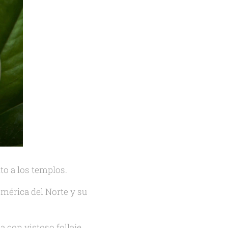
to a los templos.
América del Norte y su
pa con vistoso follaje