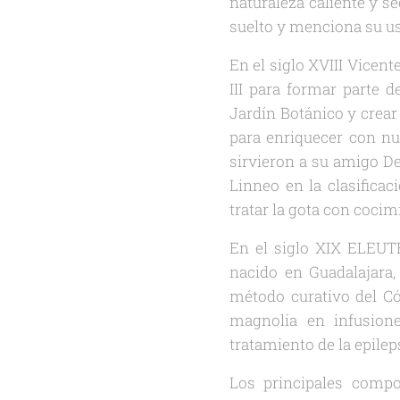
naturaleza caliente y se
suelto y menciona su uso
En el siglo XVIII Vice
III para formar parte d
Jardín Botánico y crear
para enriquecer con nu
sirvieron a su amigo De
Linneo en la clasifica
tratar la gota con cocim
En el siglo XIX ELEUT
nacido en Guadalajara, 
método curativo del Có
magnolia en infusion
tratamiento de la epile
Los principales compo