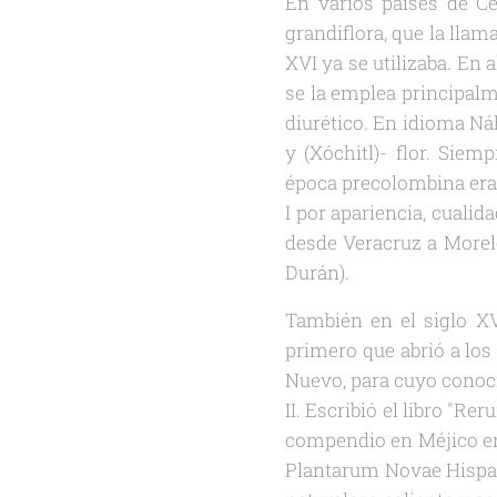
En varios países de C
grandiflora, que la lla
XVI ya se utilizaba. En
se la emplea principalm
diurético. En idioma Ná
y (Xóchitl)- flor. Sie
época precolombina era
I por apariencia, cuali
desde Veracruz a Morel
Durán).
También en el siglo XV
primero que abrió a los
Nuevo, para cuyo conoci
II. Escribió el libro "
compendio en Méjico en 
Plantarum Novae Hispani