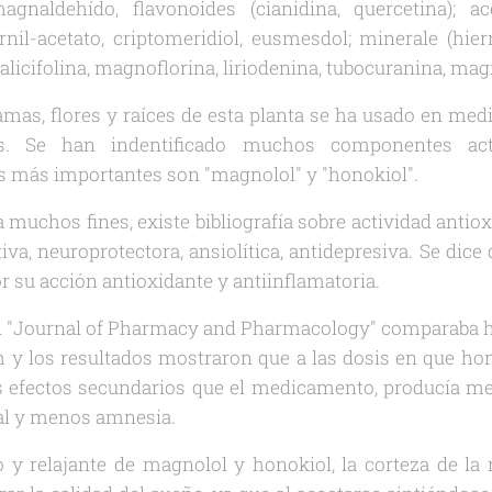
gnaldehído, flavonoides (cianidina, quercetina); ac
ornil-acetato, criptomeridiol, eusmesdol; minerale (hie
(salicifolina, magnoflorina, liriodenina, tubocuranina, ma
ramas, flores y raíces de esta planta se ha usado en medi
os. Se han indentificado muchos componentes ac
 más importantes son "magnolol" y "honokiol".
a muchos fines, existe bibliografía sobre actividad antiox
iva, neuroprotectora, ansiolítica, antidepresiva. Se dice
or su acción antioxidante y antiinflamatoria.
en "Journal of Pharmacy and Pharmacology" comparaba ho
y los resultados mostraron que a las dosis en que hon
os efectos secundarios que el medicamento, producía me
al y menos amnesia.
co y relajante de magnolol y honokiol, la corteza de la