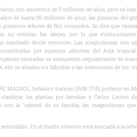
viente, con ancestros de 5 millones de años, pero se ha
zados de hasta 95 millones de años, las pioneras del gén
os primeros árboles de flor conocidos. Se dice que tienen
on no existían las abejas, por lo que evolucionaron
an cambiado desde entonces. Las magnoláceas son una
 constituídas por especies arbóreas del Asia tropica
species censadas se enriquecen regularmente de nuev
A ello se añaden los híbridos y las selecciones de los vi
E MAGNOL, botánico francés (1638-1715) profesor en Mon
 clasificar las plantas por familias y Carlos Linneo 
s son la "cabeza" de su familia, las magnoláceas que
 semicálido. En el medio silvestre está asociada a la selv