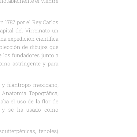
e notablemente el vientre
 1787 por el Rey Carlos
apital del Virreinato un
na expedición científica
olección de dibujos que
e los fundadores junto a
como astringente y para
y filántropo mexicano,
s, Anatomía Topográfica,
ba el uso de la flor de
ca y se ha usado como
uiterpénicas, fenoles(