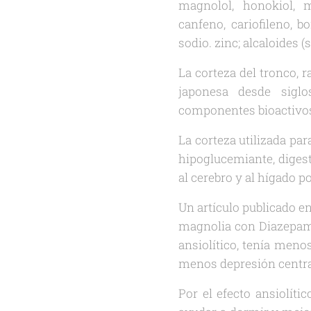
magnolol, honokiol, ma
canfeno, cariofileno, b
sodio. zinc; alcaloides 
La corteza del tronco, 
japonesa desde sigl
componentes bioactivos
La corteza utilizada par
hipoglucemiante, digest
al cerebro y al hígado p
Un artículo publicado 
magnolia con Diazepam 
ansiolítico, tenía men
menos depresión centr
Por el efecto ansiolíti