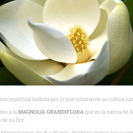
ión espiritual budista por lo que solamente se cultiva jun
aso a la
MAGNOLIA GRANDIFLORA
que es la nativa de 
de su flor.
 Magnoliaceae, de 15 a 30 mts. de altura, tronco liso y co