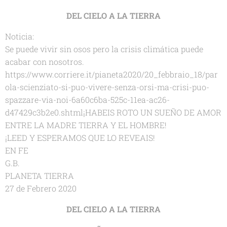
DEL CIELO A LA TIERRA
Noticia:
Se puede vivir sin osos pero la crisis climática puede
acabar con nosotros.
https://www.corriere.it/pianeta2020/20_febbraio_18/par
ola-scienziato-si-puo-vivere-senza-orsi-ma-crisi-puo-
spazzare-via-noi-6a60c6ba-525c-11ea-ac26-
d47429c3b2e0.shtml¡HABEIS ROTO UN SUEÑO DE AMOR
ENTRE LA MADRE TIERRA Y EL HOMBRE!
¡LEED Y ESPERAMOS QUE LO REVEAIS!
EN FE
G.B.
PLANETA TIERRA
27 de Febrero 2020
DEL CIELO A LA TIERRA