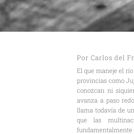
.
Por Carlos del F
El que maneje el rí
provincias como Juj
conozcan ni siquier
avanza a paso redob
llama todavía de un
que las multinac
fundamentalmente e