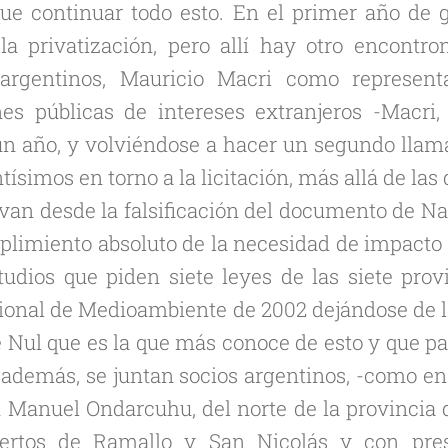
ue continuar todo esto. En el primer año de g
la privatización, pero allí hay otro encontro
 argentinos, Mauricio Macri como representa
nes públicas de intereses extranjeros -Macri
n año, y volviéndose a hacer un segundo llam
tísimos en torno a la licitación, más allá de las
 van desde la falsificación del documento de N
limiento absoluto de la necesidad de impacto
tudios que piden siete leyes de las siete prov
ional de Medioambiente de 2002 dejándose de 
e Nul que es la que más conoce de esto y que pa
y además, se juntan socios argentinos, -como 
anuel Ondarcuhu, del norte de la provincia d
ertos de Ramallo y San Nicolás y con pre