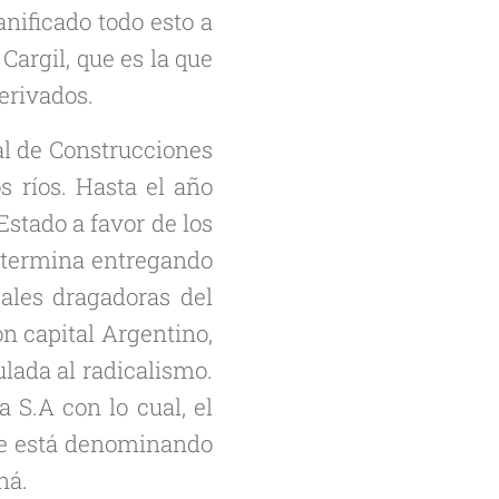
nificado todo esto a
argil, que es la que
erivados.
al de Construcciones
s ríos. Hasta el año
Estado a favor de los
, termina entregando
pales dragadoras del
n capital Argentino,
lada al radicalismo.
 S.A con lo cual, el
se está denominando
ná.