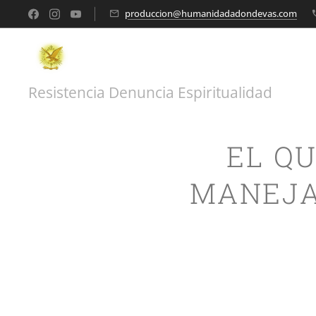
produccion@humanidadadondevas.com
Resistencia Denuncia Espiritualidad
EL Q
MANEJA