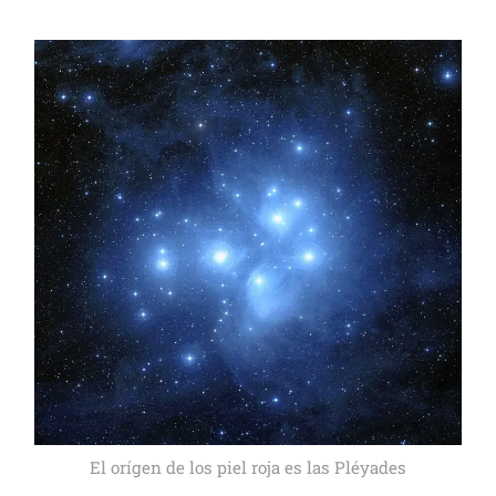
El orígen de los piel roja es las Pléyades