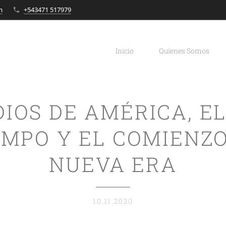
m
+543471 517979
Inicio
Quienes Somos
DIOS DE AMÉRICA, EL
EMPO Y EL COMIENZO
NUEVA ERA
10.11.2020