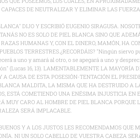
IOS QUE POSEEMOS, LOS CUALES, EN APROXIMADAME
 CAPACES DE NEUTRALIZAR Y ELIMINAR LAS FUERZA
 BLANCA" DIJO Y ESCRIBIÓ EUGENIO SIRAGUSA. NOS
ANÁS NO ES SOLO DE PIEL BLANCA SINO QUE ADEMÁ
 RAZAS HUMANAS Y, CON EL DINERO, MAMÓN, HA CO
 PUEBLOS TERRESTRES.¿RECORDÁIS?
"Ningún siervo pu
cerá a uno y amará al otro, o se apegará a uno y despreci
món
" (Lucas 16, 13). LAMENTABLEMENTE LA MAYORÍA
Y A CAUSA DE ESTA POSESIÓN-TENTACIÓN EL PRESID
BLANCA MALDITA, LA MISMA QUE HA DESTRUIDO A L
OS, ESTÁ COMETIENDO UNA ENÉSIMA INJUSTICIA EN 
RÁ MUY CARO AL HOMBRE DE PIEL BLANCA PORQUE L
RALEZA SERÁ IMPLACABLE.
 BUENOS Y A LOS JUSTOS LES RECOMENDAMOS QUE
NÍA. NI UN SOLO CABELLO DE VUESTRA CABEZA SE