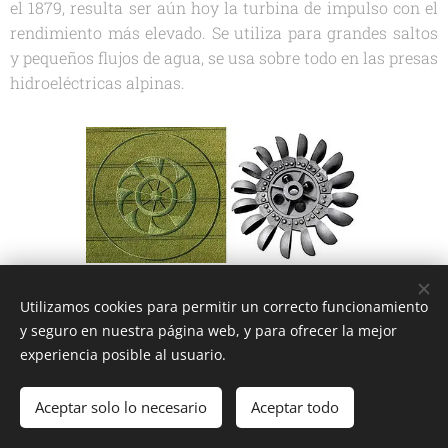
el 1879, resulta ser aún hoy la turbina de impulso con el
rendimiento más elevado. Se utiliza para grandes saltos
y pequeños flujos de agua, se usa sobre todo en las presas
hidroeléctricas alpinas.
Si los extraterrestres han decidido manifestar esta figura
Utilizamos cookies para permitir un correcto funcionamiento
es evidente que desean transmitir un mensaje simbólico
y seguro en nuestra página web, y para ofrecer la mejor
pertinente que, a mi parecer, está en la característica
experiencia posible al usuario.
técnica de este aparato que realiza un buen rendimiento
incluso con pequeños flujos de agua. La turbina está
Aceptar solo lo necesario
Aceptar todo
dentro de un círculo externo que podemos entender como
las aguas cósmicas que alimentan las fuerzas