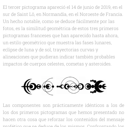
El tercer pictograma apareció el 14 de junio de 2019, en el
sur de Saint Lô, en Normandía, en el Noroeste de Francia.
Un hecho notable, como se deduce fácilmente por las
fotos, es la similitud geométrica de estos tres primeros
pictogramas franceses que han aparecido hasta ahora,
un estilo geométrico que muestra las fases lunares,
eclipse de luna y de sol, trayectorias curvas y
alineaciones que pudieran indicar también probables
impactos de cuerpos celestes, cometas y asteroides.
Las componentes son prácticamente idénticos a los de
los dos primeros pictogramas que hemos presentado no
hacen otra cosa que reforzar los contenidos del mensaje
profético que se deduce de los mismos. Confrontando los