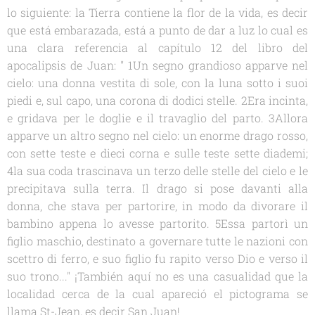
lo siguiente: la Tierra contiene la flor de la vida, es decir
que está embarazada, está a punto de dar a luz lo cual es
una clara referencia al capítulo 12 del libro del
apocalipsis de Juan: " 1Un segno grandioso apparve nel
cielo: una donna vestita di sole, con la luna sotto i suoi
piedi e, sul capo, una corona di dodici stelle. 2Era incinta,
e gridava per le doglie e il travaglio del parto. 3Allora
apparve un altro segno nel cielo: un enorme drago rosso,
con sette teste e dieci corna e sulle teste sette diademi;
4la sua coda trascinava un terzo delle stelle del cielo e le
precipitava sulla terra. Il drago si pose davanti alla
donna, che stava per partorire, in modo da divorare il
bambino appena lo avesse partorito. 5Essa partorì un
figlio maschio, destinato a governare tutte le nazioni con
scettro di ferro, e suo figlio fu rapito verso Dio e verso il
suo trono..." ¡También aquí no es una casualidad que la
localidad cerca de la cual apareció el pictograma se
llama St-Jean, es decir San Juan!