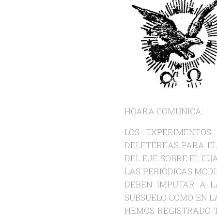
HOARA COMUNICA:
LOS EXPERIMENTOS
DELETÉREAS PARA EL
DEL EJE 
LAS PERIÓDICAS MODI
DEBEN IMPUTAR A L
SUBSUEL
HEMOS REGISTRADO T