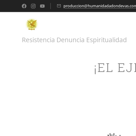
produccion@humanidadadondevas.co
Resistencia Denuncia Espiritualidad
¡EL E