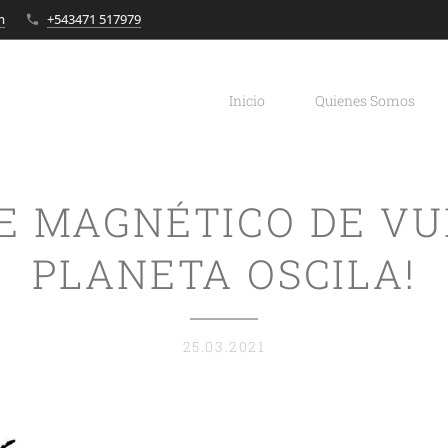
m
+543471 517979
Inicio
Quienes Somos
JE MAGNÉTICO DE V
PLANETA OSCILA!
25.03.2021