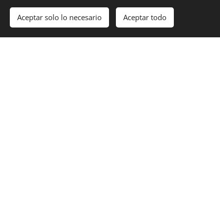
POR TUS HIJOS ESPIRITUALES
HOY EUGENIO
Aceptar solo lo necesario
Aceptar todo
Share
© Humanidad ¿ Adónde Vas?
Visite el sitio web oficial de Giorgio Bongiovanni
https://www.thebongiovannifamily.com/
https://www.thebongiovannifamily.it/
Asociación Civil Sin Fines De Lucro DEL CIELO A LA TIERRA
Edición de contenidos:
Silvana Lazzarín
Cookies