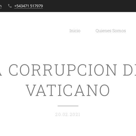
m
+543471 517979
Inicio
Quienes Somos
A CORRUPCION D
VATICANO
20.02.2021