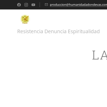
produccion@humanidadadondevas.co
Resistencia Denuncia Espiritualidad
L