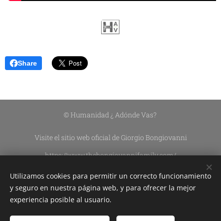
Share
© Humanidad ¿ Adónde Vas?
Visite el sitio web oficial de Giorgio Bongiovanni
https://www.thebongiovannifamily.com/
https://www.thebongiovannifamily.it/
Utilizamos cookies para permitir un correcto funcionamiento
Asociación Civil Sin Fines De Lucro DEL CIELO A LA TIERRA
y seguro en nuestra página web, y para ofrecer la mejor
experiencia posible al usuario.
Edición de contenidos:
Silvana Lazzarín