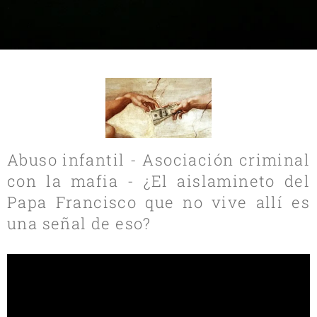
.
Abuso infantil - Asociación criminal
con la mafia - ¿El aislamineto del
Papa Francisco que no vive allí es
una señal de eso?