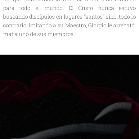
para todo el mundo. El Cristo nunca estuvo
buscando discípulos en lugares "santos" sino, todo lo
contrario. Imitando a su Maestro, Giorgio le arrebató
mafia uno de sus miembros.