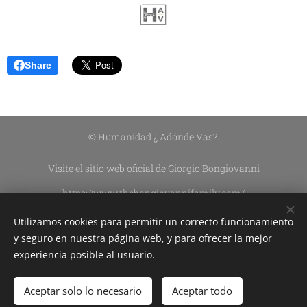
Share
© Humanidad ¿ Adónde Vas?
Visite el sitio web oficial de Giorgio Bongiovanni
https://www.thebongiovannifamily.com/
https://www.thebongiovannifamily.it/
Utilizamos cookies para permitir un correcto funcionamiento
Asociación Civil Sin Fines De Lucro DEL CIELO A LA TIERRA
y seguro en nuestra página web, y para ofrecer la mejor
experiencia posible al usuario.
Edición de contenidos:
Silvana Lazzarín
Aceptar solo lo necesario
Aceptar todo
Cookies