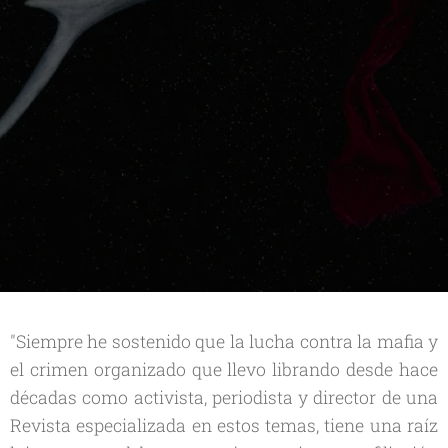
.
"Siempre he sostenido que la lucha contra la mafia y
el crimen organizado que llevo librando desde hace
décadas como activista, periodista y director de una
Revista especializada en estos temas, tiene una raíz