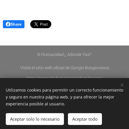
Share
© Humanidad ¿ Adónde Vas?
Visite el sitio web oficial de Giorgio Bongiovanni
https://www.thebongiovannifamily.com/
https://www.thebongiovannifamily.it/
Utilizamos cookies para permitir un correcto funcionamiento
Asociación Civil Sin Fines De Lucro DEL CIELO A LA TIERRA
y seguro en nuestra página web, y para ofrecer la mejor
experiencia posible al usuario.
Edición de contenidos:
Silvana Lazzarín
Aceptar solo lo necesario
Aceptar todo
Cookies