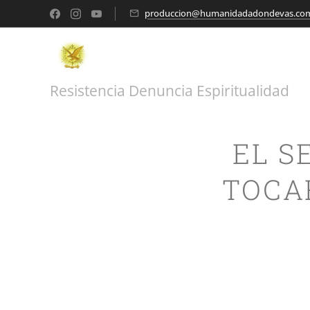
produccion@humanidadadondevas.co
Resistencia Denuncia Espiritualidad
EL S
TOCA