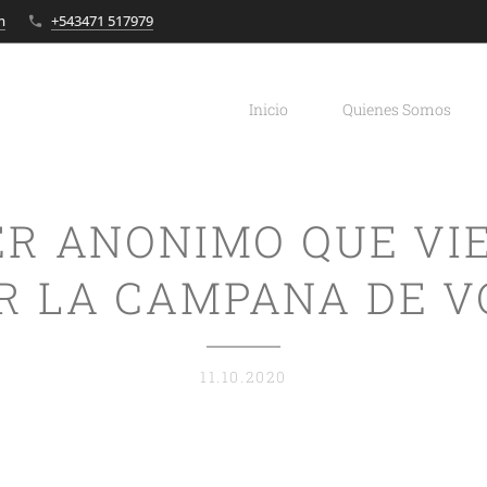
m
+543471 517979
Inicio
Quienes Somos
ER ANONIMO QUE VI
R LA CAMPANA DE VO
11.10.2020