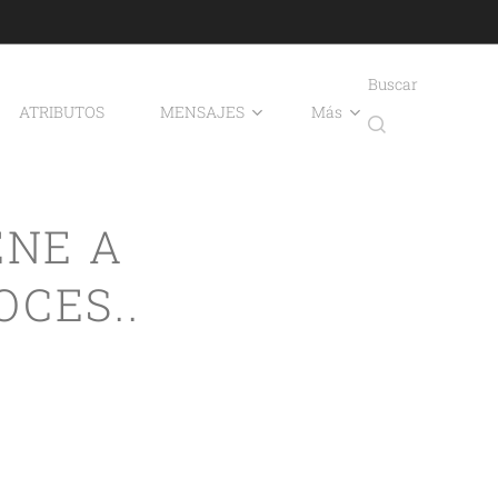
Buscar
ATRIBUTOS
MENSAJES
Más
ENE A
CES..