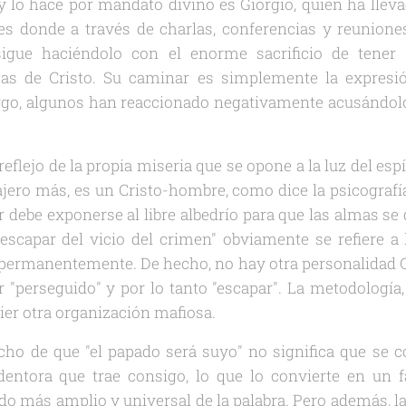
y lo hace por mandato divino es Giorgio, quien ha lleva
s donde a través de charlas, conferencias y reunione
igue haciéndolo con el enorme sacrificio de tener 
agas de Cristo. Su caminar es simplemente la expre
go, algunos han reaccionado negativamente acusándol
eflejo de la propia miseria que se opone a la luz del espí
ero más, es un Cristo-hombre, como dice la psicografía,
 debe exponerse al libre albedrío para que las almas se
"escapar del vicio del crimen" obviamente se refiere a
e permanentemente. De hecho, no hay otra personalidad 
 "perseguido" y por lo tanto "escapar". La metodología, o
ier otra organización mafiosa.
cho de que "el papado será suyo" no significa que se 
dentora que trae consigo, lo que lo convierte en un f
ido más amplio y universal de la palabra. Pero además, la