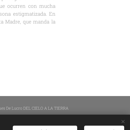
 que ocurren con mucha
sona estigmatizada. En
nta Madre, que manda la
ines De Lucro DEL CIELO A LA TIERRA
ción de contenidos:
Silvana Lazzarín