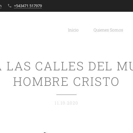
m
+543471 517979
Inicio
Quienes Somos
A LAS CALLES DEL M
HOMBRE CRISTO
11.10.2020