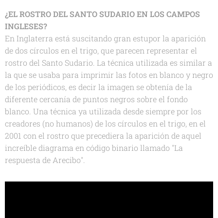
¿EL ROSTRO DEL SANTO SUDARIO EN LOS CAMPOS
INGLESES?
En Inglaterra está suscitando gran estupor la aparición
de dos círculos en el trigo, que parecen representar el
rostro del Santo Sudario. La técnica utilizada es similar a
la que se usaba para imprimir las fotos en blanco y negro
de los periódicos, es decir la imagen se obtenía de la
diferente cercanía de puntos negros sobre el fondo
blanco. Una técnica ya utilizada desde siempre por los
creadores (no humanos) de los círculos en el trigo, en el
2001 con el rostro que precediera la aparición de aquel
increíble diagrama en código binario llamado "La
respuesta de Arecibo".