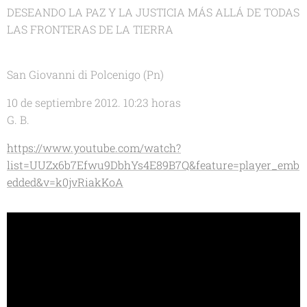
DESEANDO LA PAZ Y LA JUSTICIA MÁS ALLÁ DE TODAS
LAS FRONTERAS DE LA TIERRA
San Giovanni di Polcenigo (Pn)
10 de septiembre 2012. 10:23 horas
G. B.
https://www.youtube.com/watch?
list=UUZx6b7Efwu9DbhYs4E89B7Q&feature=player_emb
edded&v=k0jvRiakKoA