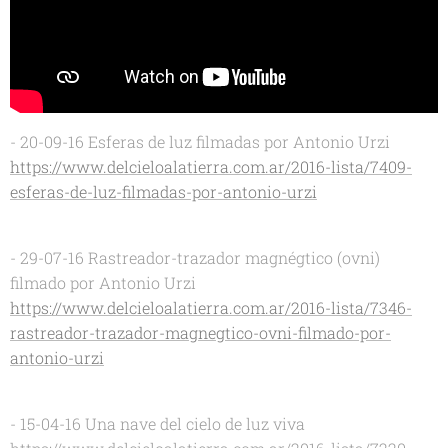
- 20-09-16 Esferas de luz filmadas por Antonio Urzi
https://www.delcieloalatierra.com.ar/2016-lista/7409-
esferas-de-luz-filmadas-por-antonio-urzi
- 29-07-16 Rastreador-trazador magnégtico (ovni)
filmado por Antonio Urzi
https://www.delcieloalatierra.com.ar/2016-lista/7346-
rastreador-trazador-magnegtico-ovni-filmado-por-
antonio-urzi
- 15-04-16 Una nave del cielo de luz viva