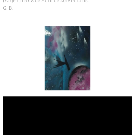
(Argentina)18 de Abril de 201819:14 hs.
G. B.