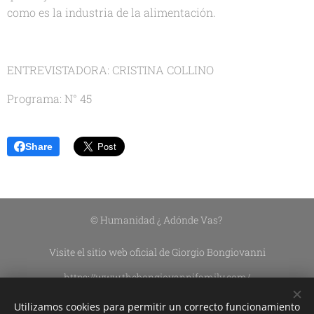
como es la industria de la alimentación.
ENTREVISTADORA: CRISTINA COLLINO
Programa: N° 45
Share
© Humanidad ¿ Adónde Vas?
Visite el sitio web oficial de Giorgio Bongiovanni
https://www.thebongiovannifamily.com/
https://www.thebongiovannifamily.it/
Utilizamos cookies para permitir un correcto funcionamiento