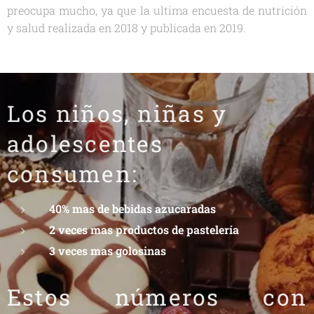
preocupa mucho, ya que la ultima encuesta de nutrición
y salud realizada en 2018 y publicada en 2019.
Los niños, niñas y
adolescentes
consumen:
40% mas de bebidas azucaradas
2 veces mas productos de pastelería
3 veces mas golosinas
Estos números con