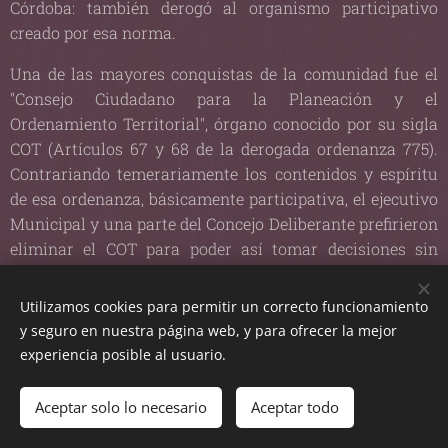
Córdoba: también derogó al organismo participativo
creado por esa norma.
Una de las mayores conquistas de la comunidad fue el
"Consejo Ciudadano para la Planeación y el
Ordenamiento Territorial", órgano conocido por su sigla
COT (Artículos 67 y 68 de la derogada ordenanza 775).
Contrariando temerariamente los contenidos y espíritu
de esa ordenanza, básicamente participativa, el ejecutivo
Municipal y una parte del Concejo Deliberante prefirieron
eliminar el COT para poder así tomar decisiones sin
obstáculos.
Utilizamos cookies para permitir un correcto funcionamiento
Sugestivamente coincidieron en el tiempo la derogación
y seguro en nuestra página web, y para ofrecer la mejor
de la ordenanza 775, la finalización de un detallado
experiencia posible al usuario.
proyecto de ingeniería con las intervenciones urbanas
(sin ningún tipo de Evaluación de Impacto Ambiental ni
Aceptar solo lo necesario
Aceptar todo
encuadre jurídico), y se realizaron trámites para obtener
financiamiento de la Nación sin advertirle que el