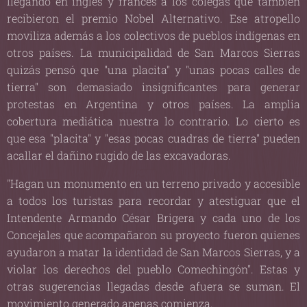
llegando en inglés y francés a los colegas que también
recibieron el premio Nobel Alternativo. Ese atropello
moviliza además a los colectivos de pueblos indígenas en
otros países. La municipalidad de San Marcos Sierras
quizás pensó que "una placita" y "unas pocas calles de
tierra" son demasiado insignificantes para generar
protestas en Argentina y otros países. La amplia
cobertura mediática nuestra lo contrario. Lo cierto es
que esa "placita" y "esas pocas cuadras de tierra" pueden
acallar el dañino rugido de las excavadoras.
"Hagan un monumento en un terreno privado y accesible
a todos los turistas para recordar y atestiguar que el
Intendente Armando César Brigera y cada uno de los
Concejales que acompañaron su proyecto fueron quienes
ayudaron a matar la identidad de San Marcos Sierras, y a
violar los derechos del pueblo Comechingón". Estas y
otras sugerencias llegadas desde afuera se suman. El
movimiento generado apenas comienza.