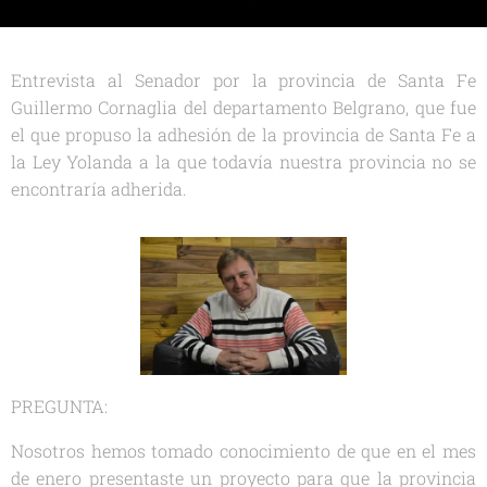
Entrevista al Senador por la provincia de Santa Fe
Guillermo Cornaglia del departamento Belgrano, que fue
el que propuso la adhesión de la provincia de Santa Fe a
la Ley Yolanda a la que todavía nuestra provincia no se
encontraría adherida.
PREGUNTA:
Nosotros hemos tomado conocimiento de que en el mes
de enero presentaste un proyecto para que la provincia