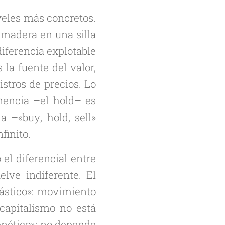
iveles más concretos.
 madera en una silla
diferencia explotable
 la fuente del valor,
istros de precios. Lo
enencia –el
hold
– es
la –«
buy
,
hold
,
sell
»
finito.
el diferencial entre
lve indiferente. El
cástico»: movimiento
 capitalismo no está
genético»: no depende