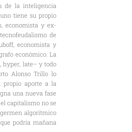
 de la inteligencia
a uno tiene su propio
s, economista y ex-
 tecnofeudalismo de
uboff, economista y
ógrafo económico. La
o
,
hyper
,
late
– y todo
to Alonso Trillo lo
 propio aporte a la
signa una nueva fase
 el capitalismo no se
n germen algorítmico
y que podría mañana