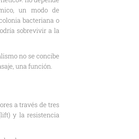
tmico, un modo de
olonia bacteriana o
odría sobrevivir a la
talismo no se concibe
saje, una función.
ores a través de tres
(
lift
) y la resistencia