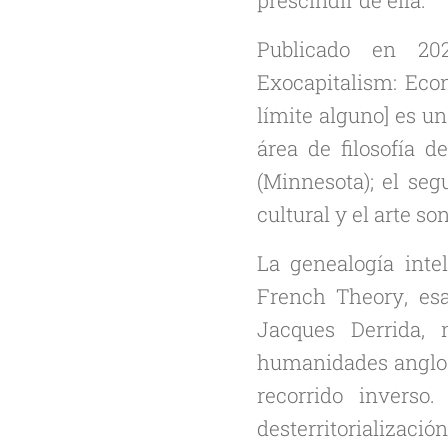
Publicado en 202
Exocapitalism: Eco
límite alguno] es un
área de filosofía d
(Minnesota); el seg
cultural y el arte s
La genealogía inte
French Theory
, es
Jacques Derrida, 
humanidades anglos
recorrido inverso
desterritorializaci