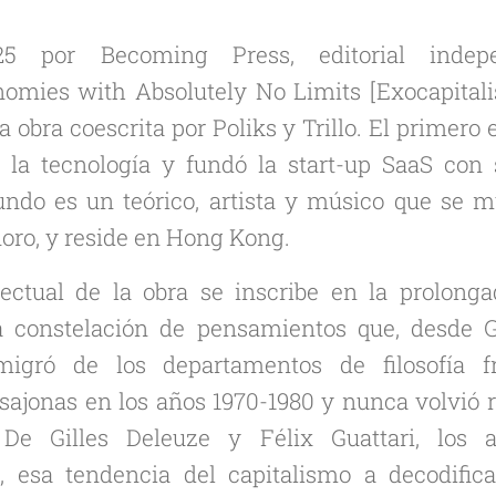
5 por Becoming Press, editorial indepen
nomies with Absolutely No Limits
[Exocapital
a obra coescrita por Poliks y Trillo. El primero 
e la tecnología y fundó la
start-up
SaaS con s
undo es un teórico, artista y músico que se m
onoro, y reside en Hong Kong.
lectual de la obra se inscribe en la prolonga
a constelación de pensamientos que, desde G
migró de los departamentos de filosofía f
ajonas en los años 1970-1980 y nunca volvió r
. De Gilles Deleuze y Félix Guattari, los 
ón, esa tendencia del capitalismo a decodific