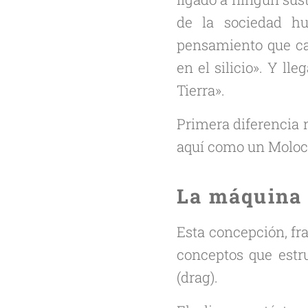
de la sociedad h
pensamiento que ca
en el silicio». Y ll
Tierra».
Primera diferencia n
aquí como un Moloch
La máquina 
Esta concepción, fra
conceptos que estru
(
drag
).