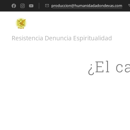
produccion@humanidadadondevas.com
Resistencia Denuncia Espiritualidad
¿El c