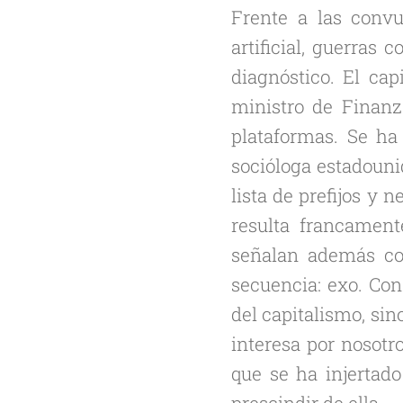
Frente a las convu
artificial, guerras 
diagnóstico. El ca
ministro de Finanz
plataformas. Se ha
socióloga estadouni
lista de prefijos y 
resulta francament
señalan además con
secuencia:
exo
. Con
del capitalismo, sin
interesa por nosotr
que se ha injertad
prescindir de ella.