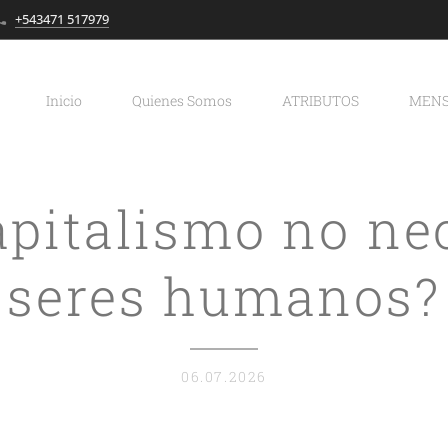
+543471 517979
Inicio
Quienes Somos
ATRIBUTOS
MENS
apitalismo no ne
seres humanos?
06.07.2026