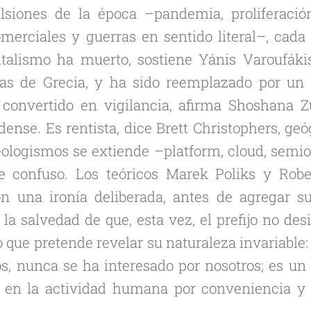
lsiones de la época –pandemia, proliferación
comerciales y guerras en sentido literal–, cad
pitalismo ha muerto, sostiene Yánis Varoufáki
as de Grecia, y ha sido reemplazado por un
 convertido en vigilancia, afirma Shoshana Z
dense. Es rentista, dice Brett Christophers, ge
neologismos se extiende –
platform
,
cloud
,
semi
e confuso. Los teóricos Marek Poliks y Rober
 una ironía deliberada, antes de agregar su
 la salvedad de que, esta vez, el prefijo no de
o que pretende revelar su naturaleza invariable:
os, nunca se ha interesado por nosotros; es u
o en la actividad humana por conveniencia 