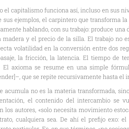
do el capitalismo funciona así, incluso en sus n
 sus ejemplos, el carpintero que transforma la
ctamente hablando, con su trabajo: produce una 
a madera y el precio de la silla. El trabajo no es
ecta volatilidad en la conversión entre dos reg
asaje, la fricción, la latencia. El tiempo de t
o. El axioma se resume en una simple fórmu
ender]–, que se repite recursivamente hasta el in
e acumula no es la materia transformada, sino 
entación, el contenido del intercambio se vue
en los autores, «solo necesita movimiento esto
trato, cualquiera sea. De ahí el prefijo
exo
: el
rato particular. Es, en sus términos, «no socio