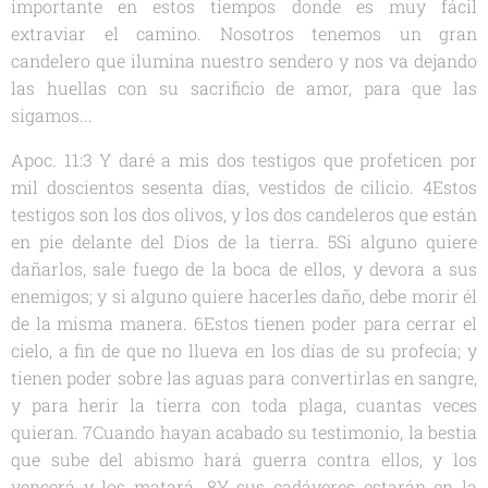
importante en estos tiempos donde es muy fácil
extraviar el camino. Nosotros tenemos un gran
candelero que ilumina nuestro sendero y nos va dejando
las huellas con su sacrificio de amor, para que las
sigamos...
Apoc. 11:3 Y daré a mis dos testigos que profeticen por
mil doscientos sesenta días, vestidos de cilicio. 4Estos
testigos son los dos olivos, y los dos candeleros que están
en pie delante del Dios de la tierra. 5Si alguno quiere
dañarlos, sale fuego de la boca de ellos, y devora a sus
enemigos; y si alguno quiere hacerles daño, debe morir él
de la misma manera. 6Estos tienen poder para cerrar el
cielo, a fin de que no llueva en los días de su profecía; y
tienen poder sobre las aguas para convertirlas en sangre,
y para herir la tierra con toda plaga, cuantas veces
quieran. 7Cuando hayan acabado su testimonio, la bestia
que sube del abismo hará guerra contra ellos, y los
vencerá y los matará. 8Y sus cadáveres estarán en la