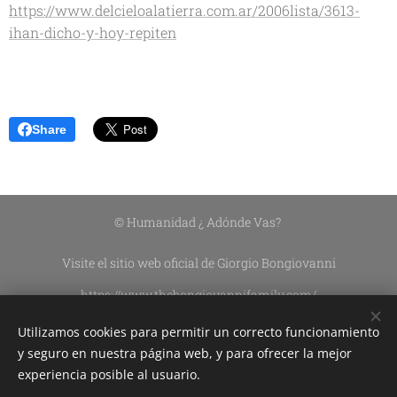
https://www.delcieloalatierra.com.ar/2006lista/3613-
ihan-dicho-y-hoy-repiten
Share
© Humanidad ¿ Adónde Vas?
Visite el sitio web oficial de Giorgio Bongiovanni
https://www.thebongiovannifamily.com/
https://www.thebongiovannifamily.it/
Utilizamos cookies para permitir un correcto funcionamiento
Asociación Civil Sin Fines De Lucro DEL CIELO A LA TIERRA
y seguro en nuestra página web, y para ofrecer la mejor
experiencia posible al usuario.
Edición de contenidos:
Silvana Lazzarín