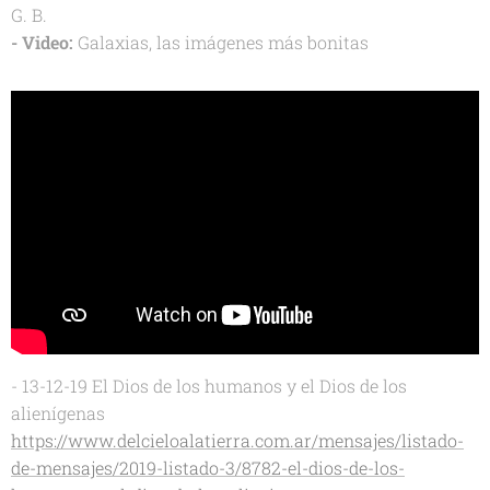
G. B.
- Video:
Galaxias, las imágenes más bonitas
- 13-12-19 El Dios de los humanos y el Dios de los
alienígenas
https://www.delcieloalatierra.com.ar/mensajes/listado-
de-mensajes/2019-listado-3/8782-el-dios-de-los-