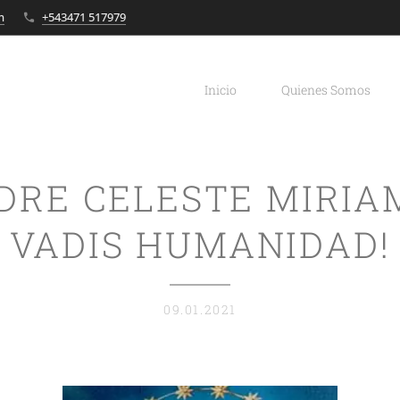
m
+543471 517979
Inicio
Quienes Somos
DRE CELESTE MIRIAM
VADIS HUMANIDAD!
09.01.2021