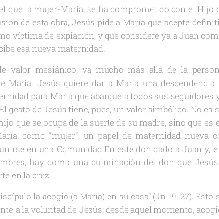
 el que la mujer-María, se ha comprometido con el Hijo
ión de esta obra, Jesús pide a María que acepte defini
o víctima de expiación, y que considere ya a Juan como
ecibe esa nueva maternidad.
o de valor mesiánico, va mucho más allá de la perso
de María. Jesús quiere dar a María una descendenci
ternidad para María que abarque a todos sus seguidores 
El gesto de Jesús tiene, pues, un valor simbólico. No es 
hijo que se ocupa de la suerte de su madre, sino que es 
ría, como "mujer", un papel de maternidad nueva co
unirse en una Comunidad.En este don dado a Juan y, en 
hombres, hay como una culminación del don que Jesús
e en la cruz.
scípulo la acogió (a María) en su casa" (Jn 19, 27). Esto 
te a la voluntad de Jesús: desde aquel momento, acogie