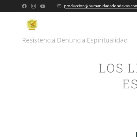
produccion@humanidadadondevas.co
Resistencia Denuncia Espiritualidad
LOS 
E