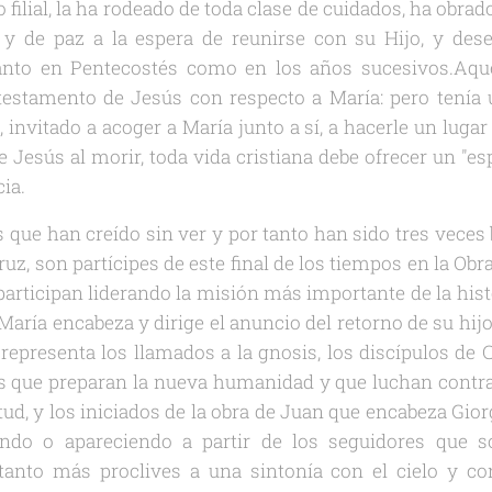
 filial, la ha rodeado de toda clase de cuidados, ha obr
 y de paz a la espera de reunirse con su Hijo, y des
anto en Pentecostés como en los años sucesivos.Aque
 testamento de Jesús con respecto a María: pero tenía 
, invitado a acoger a María junto a sí, a hacerle un lugar 
e Jesús al morir, toda vida cristiana debe ofrecer un "e
ia.
s que han creído sin ver y por tanto han sido tres veces 
cruz, son partícipes de este final de los tiempos en la Ob
articipan liderando la misión más importante de la his
María encabeza y dirige el anuncio del retorno de su hij
 representa los llamados a la gnosis, los discípulos de C
es que preparan la nueva humanidad y que luchan contra 
ud, y los iniciados de la obra de Juan que encabeza Gio
endo o apareciendo a partir de los seguidores que 
anto más proclives a una sintonía con el cielo y con