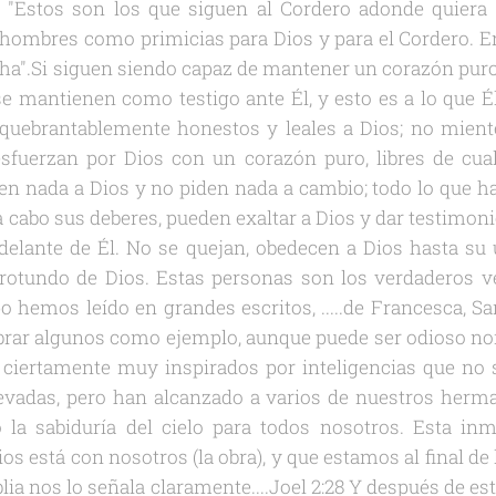
e: "Estos son los que siguen al Cordero adonde quiera
 hombres como primicias para Dios y para el Cordero. E
ha".Si siguen siendo capaz de mantener un corazón pur
se mantienen como testigo ante Él, y esto es a lo que É
nquebrantablemente honestos y leales a Dios; no mie
esfuerzan por Dios con un corazón puro, libres de cual
gen nada a Dios y no piden nada a cambio; todo lo que ha
 cabo sus deberes, pueden exaltar a Dios y dar testimoni
 delante de Él. No se quejan, obedecen a Dios hasta su
otundo de Dios. Estas personas son los verdaderos v
o hemos leído en grandes escritos, .....de Francesca, Sar
brar algunos como ejemplo, aunque puede ser odioso no
 ciertamente muy inspirados por inteligencias que no
evadas, pero han alcanzado a varios de nuestros herm
 la sabiduría del cielo para todos nosotros. Esta in
os está con nosotros (la obra), y que estamos al final de
iblia nos lo señala claramente....Joel 2:28 Y después de e