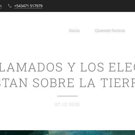
m
+543471 517979
Inicio
Quienes Somos
LLAMADOS Y LOS ELE
STAN SOBRE LA TIER
07.12.2020