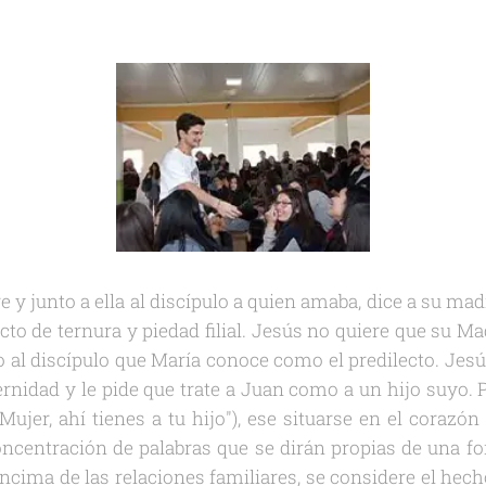
 y junto a ella al discípulo a quien amaba, dice a su madre
n acto de ternura y piedad filial. Jesús no quiere que su M
o al discípulo que María conoce como el predilecto. Jes
nidad y le pide que trate a Juan como a un hijo suyo.
"Mujer, ahí tienes a tu hijo"), ese situarse en el coraz
oncentración de palabras que se dirán propias de una f
ncima de las relaciones familiares, se considere el hecho