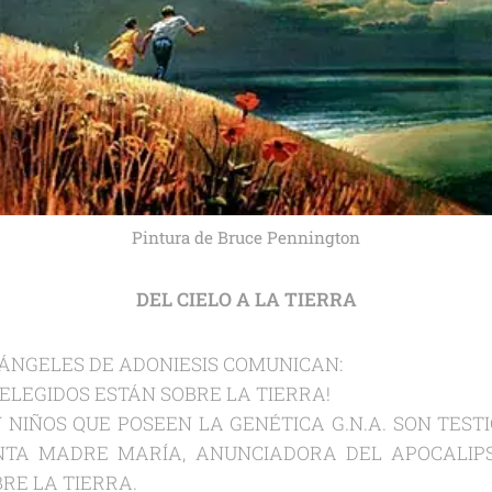
Pintura de Bruce Pennington
DEL CIELO A LA TIERRA
 ÁNGELES DE ADONIESIS COMUNICAN:
 ELEGIDOS ESTÁN SOBRE LA TIERRA!
NIÑOS QUE POSEEN LA GENÉTICA G.N.A. SON TEST
NTA MADRE MARÍA, ANUNCIADORA DEL APOCALIPS
BRE LA TIERRA.