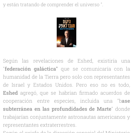
y están tratando de comprender el universo ".
Según las revelaciones de Eshed, existiría una
"
federación galáctica"
que se comunicaría con la
humanidad de la Tierra pero solo con representantes
de Israel y Estados Unidos. Pero eso no es todo,
Eshed
agregó, que se habrían firmado acuerdos de
cooperación entre especies, incluida una "b
ase
subterránea en las profundidades de Marte
" donde
trabajarían conjuntamente astronautas americanos y
representantes extraterrestres.
Según el exjefe de la dirección espacial del Ministerio