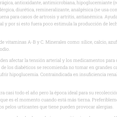
ágica, antioxidante, antimicrobiana, hipoglucemiante (r
ialérgica, diurética, remineralizante, analgésica (se usa c
ena para casos de artrosis y artritis, antianémica. Ayuda
al y por si esto fuera poco estimula la producción de le
e vitaminas A-B y C. Minerales como: sílice, calcio, azuf
sodio.
den afectar la tensión arterial y los medicamentos para 
o de los diabéticos se recomienda no tomar en grandes c
ufrir hipoglucemia. Contraindicada en insuficiencia rena
a casi todo el año pero la época ideal para su recolecció
que es el momento cuando está más tierna. Preferiblem
los pelos urticantes que tiene pueden provocar alergias.