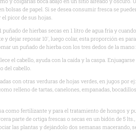
mo y colgarlas boca abajo en un sitio aireado y oscuro. 
en bolsas de papel. Si se desea consumir fresca se puede
 el picor de sus hojas.
1 puñado de hierbas secas en 1 litro de agua fría y cuand
te y dejar reposar 10', luego colar, esta proporción es para
tomar un puñado de hierba con los tres dedos de la mano:
alece el cabello, ayuda con la caída y la caspa. Enjuagarse
o del cabello.
das con otras verduras de hojas verdes, en jugos por ej: 
omo relleno de tartas, canelones, empanadas, bocadillos,
 como fertilizante y para el tratamiento de hongos y p
era parte de ortiga frescas o secas en un bidón de 5 lts.,
rociar las plantas y dejándolo dos semanas macerando, s