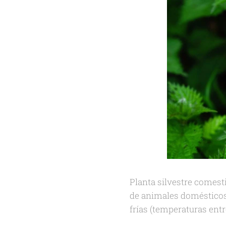
Planta silvestre comesti
de animales domésticos 
frías (temperaturas entre