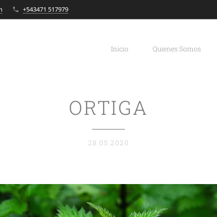
m
+543471 517979
Inicio
Quienes Somos
ORTIGA
28.05.2020