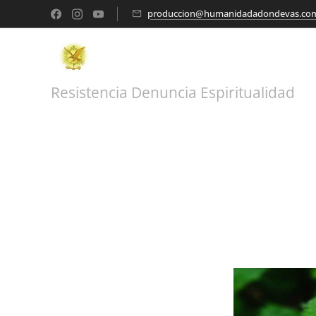
produccion@humanidadadondevas.co
Resistencia Denuncia Espiritualidad