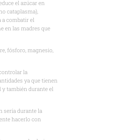
educe el azúcar en
omo cataplasma),
 a combatir el
che en las madres que
re, fósforo, magnesio,
controlar la
antidades ya que tienen
l y también durante el
n sería durante la
ente hacerlo con