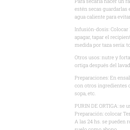
Para secarla hacer un ra
estén secas guardarlas 
agua caliente para evitar
Infusión-dosis: Colocar 
apagar, tapar el recipien
medida por taza sería: 
Otros usos: nutre y fort
ortiga después del lavad
Preparaciones: En ensala
con otros ingredientes c
sopa, etc.
PURIN DE ORTIGA: se usa
Preparación: colocar Terc
A las 24 hs. se pueden 
suelo como abono.