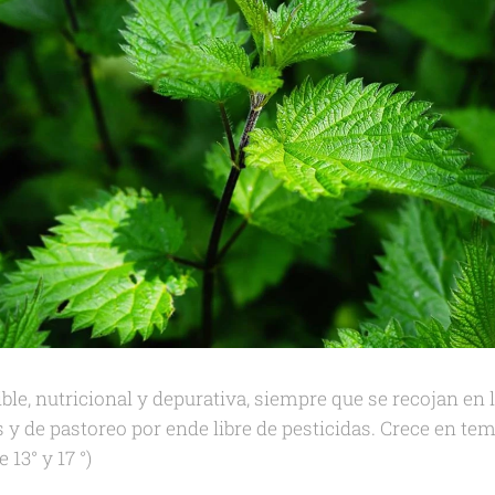
ble, nutricional y depurativa, siempre que se recojan en l
y de pastoreo por ende libre de pesticidas. Crece en t
 13° y 17 °)