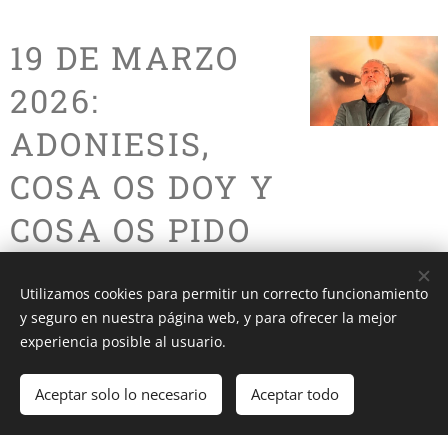
19 DE MARZO
2026:
ADONIESIS,
COSA OS DOY Y
COSA OS PIDO
CON LA
Utilizamos cookies para permitir un correcto funcionamiento
MUSICA QUE
y seguro en nuestra página web, y para ofrecer la mejor
experiencia posible al usuario.
SALVA AL
MUNDO
Aceptar solo lo necesario
Aceptar todo
19.03.2026