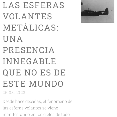
LAS ESFERAS
VOLANTES
METÁLICAS:
UNA
PRESENCIA
INNEGABLE
QUE NO ES DE
ESTE MUNDO
25.03.2023
Desde hace décadas, el fenómeno de
las esferas volantes se viene
manifestando en los cielos de todo