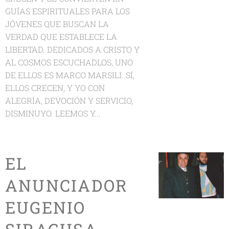
GUÍAS ESPIRITUALES PARA LOS
JÓVENES QUE BUSCAN LA
VERDAD QUE ESTABLECE LA
LIBERTAD. DEDICADOS A CRISTO Y
AL COSMOS ESCUCHADLOS, UNO
DE ELLOS ES MARCO MARSILI. SÍ,
ELLOS CRECEN, Y YO CON
ALEGRÍA, DEVOCIÓN Y SERVICIO,
DISMINUYO. LEEMOS Y...
EL
ANUNCIADOR
EUGENIO