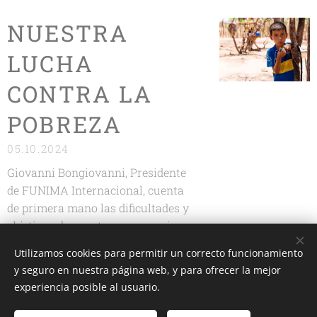
NUESTRA
LUCHA
CONTRA LA
POBREZA
05.10.2024
Giovanni Bongiovanni, Presidente
de FUNIMA Internacional, cuenta
de primera mano las dificultades y
objetivos de nuestro compromiso
para llevar agua potable a las
Utilizamos cookies para permitir un correcto funcionamiento
comunidades pobres de Argentina.
y seguro en nuestra página web, y para ofrecer la mejor
Mira el video para saber más sobre
experiencia posible al usuario.
nuestra misión y cómo tu apoyo
puede cambiar la vida de estas