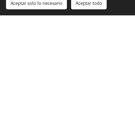
Aceptar solo lo necesario
Aceptar todo
familias garantizándoles acceso al
agua potable.
HONOR Y
GLORIA A SAN
FRANCISCO
NACIDO
GIOVANNI DE
MORICONI
05.10.2024
Lejos de ser ese frailecito